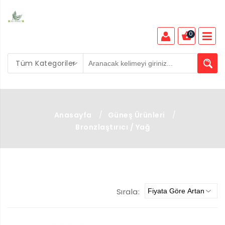
0
Tüm Kategoriler
Anasayfa
/
Güneş Ürünleri
/
Bronzlaştırıcı / Yağ
Sırala: