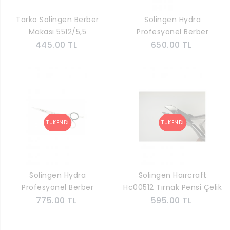
Tarko Solingen Berber
Solingen Hydra
Makası 5512/5,5
Profesyonel Berber
445.00 TL
Makası 5516/5,5
650.00 TL
Solingen Hydra
Solingen Haırcraft
Profesyonel Berber
Hc00512 Tırnak Pensi Çelik
Makası 5516/7
775.00 TL
Yarım Ay Büyük Kilitli Tek
595.00 TL
Tarafı İnce Yarım Hilal