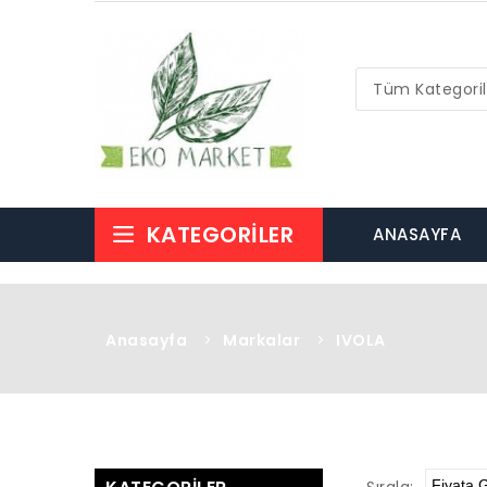
Tüm Kategoril
KATEGORILER
ANASAYFA
Anasayfa
>
Markalar
>
IVOLA
Sırala: