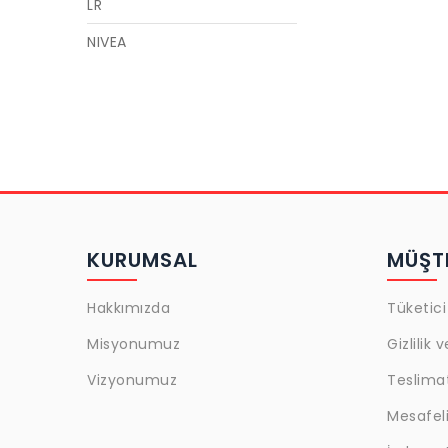
LR
NIVEA
GARNIER
LOREAL
MAYBELLINE
GOLDEN ROSE
CECILE
KURUMSAL
MÜŞTE
ACTIVEX
ULRIC DE VARENS
Hakkımızda
Tüketici
JAJA
Misyonumuz
Gizlilik 
Snob
Vizyonumuz
Teslima
L'oreal Paris
Mesafeli