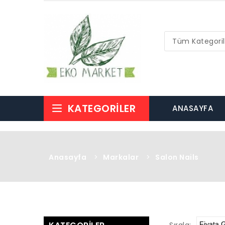
Tüm Kategoril
KATEGORILER
ANASAYFA
Anasayfa
>
Markalar
>
Salon Nails
Sırala: