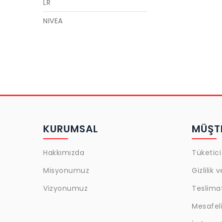
LR
NIVEA
GARNIER
LOREAL
MAYBELLINE
GOLDEN ROSE
CECILE
KURUMSAL
MÜŞTE
ACTIVEX
ULRIC DE VARENS
Hakkımızda
Tüketici
JAJA
Misyonumuz
Gizlilik 
Snob
Vizyonumuz
Teslima
L'oreal Paris
Mesafeli