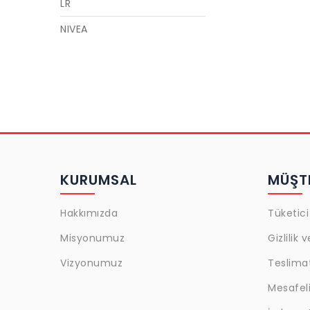
LR
NIVEA
GARNIER
LOREAL
MAYBELLINE
GOLDEN ROSE
CECILE
KURUMSAL
MÜŞTE
ACTIVEX
ULRIC DE VARENS
Hakkımızda
Tüketici
JAJA
Misyonumuz
Gizlilik 
Snob
Vizyonumuz
Teslima
L'oreal Paris
Mesafeli