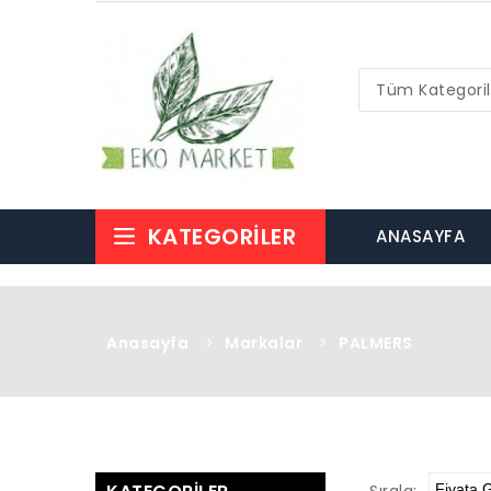
Tüm Kategoril
KATEGORILER
ANASAYFA
Anasayfa
>
Markalar
>
PALMERS
Sırala: