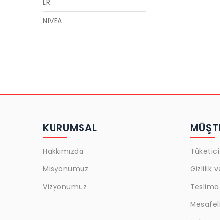
LR
NIVEA
GARNIER
LOREAL
MAYBELLINE
GOLDEN ROSE
CECILE
KURUMSAL
MÜŞTE
ACTIVEX
ULRIC DE VARENS
Hakkımızda
Tüketici
JAJA
Misyonumuz
Gizlilik 
Snob
Vizyonumuz
Teslima
L'oreal Paris
Mesafeli