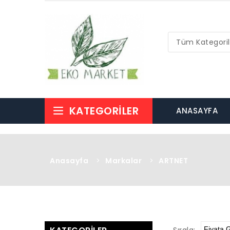
Tüm Kategoril
KATEGORILER
ANASAYFA
Anasayfa
>
Markalar
>
ARTNET
Sırala: