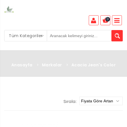
0
Tüm Kategoriler
Anasayfa
>
Markalar
>
Acacia Jean's Color
Sırala: