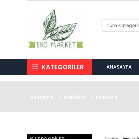
Tüm Kategoril
KATEGORILER
ANASAYFA
Anasayfa
>
Markalar
>
Ecotools
Sırala: