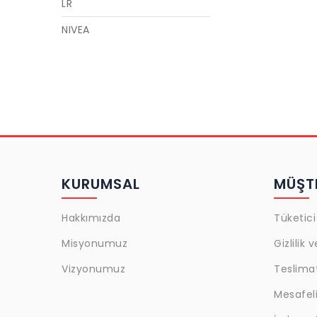
LR
NIVEA
GARNIER
LOREAL
MAYBELLINE
GOLDEN ROSE
CECILE
KURUMSAL
MÜŞTE
ACTIVEX
ULRIC DE VARENS
Hakkımızda
Tüketici
JAJA
Misyonumuz
Gizlilik 
Snob
Vizyonumuz
Teslima
L'oreal Paris
Mesafeli